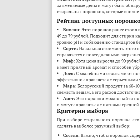
за вменяемые деньги могут быть обнар
стиральных порошков, которые вполне 
Рейтинг доступных порошк
Биолан:
Этот порошок ранее стоил вс
49 до 79 рублей. Подходит для стирки к
уровню pH и соблюдению стандартов б
Сорти:
Начальная стоимость этого п
справляется с повседневными загрязне
Миф:
Хотя цена выросла до 90 рубле
имеет приятный аромат и способен убра
Дося:
С хвалебными отзывами от поль
эффективно справляется с серьезными 
Мара:
Белорусский продукт за 60-10
свежесть вещам, а его расход достаточ
Аист:
Эти порошки можно найти по ц
и могут справляться с пятнами средней
Критерии выбора
При выборе стирального порошка сто
сделать наиболее разумный выбор:
Состав:
Важно, чтобы порошок соде