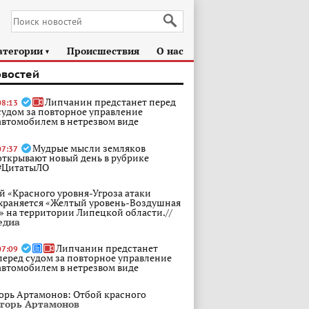
атегории
Происшествия
О нас
►
овостей
Липчанин предстанет перед
08:13
судом за повторное управление
автомобилем в нетрезвом виде
Мудрые мысли земляков
07:37
открывают новый день в рубрике
#ЦитатыЛО
й «Красного уровня-Угроза атаки
храняется «Желтый уровень-Воздушная
» на территории Липецкой области.//
едиа
Липчанин предстанет
07:09
перед судом за повторное управление
автомобилем в нетрезвом виде
орь Артамонов: Отбой красного
горь Артамонов