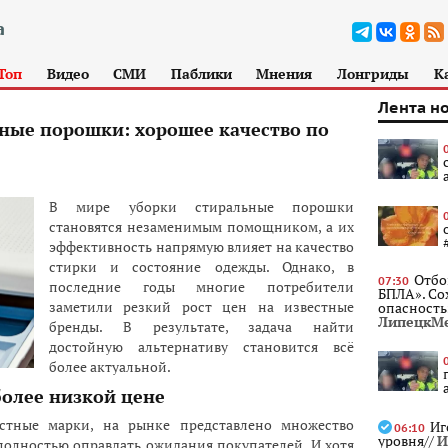
Топ
Видео
СМИ
Паблики
Мнения
Лонгриды
К
Лента н
ые порошки: хорошее качество по
В мире уборки стиральные порошки
становятся незаменимым помощником, а их
эффективность напрямую влияет на качество
стирки и состояние одежды. Однако, в
Отбо
07:30
последние годы многие потребители
БПЛА». Со
заметили резкий рост цен на известные
опасность
ЛипецкМ
бренды. В результате, задача найти
достойную альтернативу становится всё
более актуальной.
более низкой цене
стные марки, на рынке представлено множество
Иг
06:10
уровня//
И
полностью оправдать ожидания покупателей. И хотя