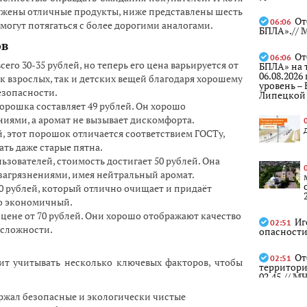
ужены отличные продукты, ниже представлены шесть
От
06:06
могут потягаться с более дорогими аналогами.
БПЛА».//
М
ов
От
06:06
его 30-35 рублей, но теперь его цена варьируется от
БПЛА» на 
06.08.2026
ак взрослых, так и детских вещей благодаря хорошему
уровень –
езопасности.
Липецкой 
орошка составляет 49 рублей. Он хорошо
ниями, а аромат не вызывает дискомфорта.
й, этот порошок отличается соответствием ГОСТу,
ть даже старые пятна.
зователей, стоимость достигает 50 рублей. Она
загрязнениями, имея нейтральный аромат.
0 рублей, который отлично очищает и придаёт
но экономичный.
ене от 70 рублей. Они хорошо отображают качество
Иг
02:51
 сложности.
опасности
От
02:51
ит учитывать несколько ключевых факторов, чтобы
территори
02.45.//
МЧ
ржал безопасные и экологически чистые
«Р
02:00