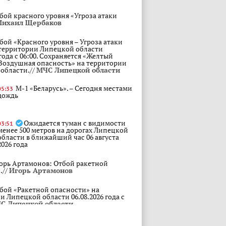
бой красного уровня «Угроза атаки
ихаил Щербаков
бой «Красного уровня – Угроза атаки
территории Липецкой области
 года с 06:00. Сохраняется «Желтый
 Воздушная опасность» на территории
области.//
МЧС Липецкой области
М-1 «Беларусь». – Сегодня местами
05:33
дождь
Ожидается туман с видимости
03:51
менее 500 метров на дорогах Липецкой
области в ближайший час 06 августа
2026 года
орь Артамонов: Отбой ракетной
.//
Игорь Артамонов
бой «Ракетной опасности» на
и Липецкой области 06.08.2026 года с
С Липецкой области
акетная опасность» на территории