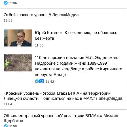
12:06
Отбой красного уровня.//
ЛипецкМедиа
12:03
Юрий Котенок: К сожалению, не обошлось
без жертв
11:55
110 лет прожил ельчанин М.Л. Эндельман.
Надгробие с годами жизни 1889-1999
находится на кладбище в районе Кирпичного
переулка Ельца
11:42
«Красный уровень - Угроза атаки БПЛА» на территории
Липецкой области.
Подписаться на нас в МАХ
//
ЛипецкМедиа
11:04
Объявлен красный уровень «Угроза атаки БПЛА».//
Михаил
Щербаков
10:58