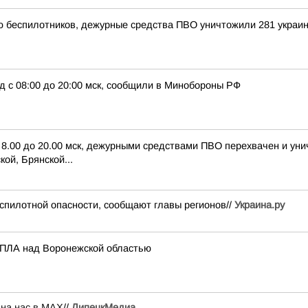
ью беспилотников, дежурные средства ПВО уничтожили 281 украи
д с 08:00 до 20:00 мск, сообщили в Минобороны РФ
с 8.00 до 20.00 мск, дежурными средствами ПВО перехвачен и ун
ой, Брянской...
спилотной опасности, сообщают главы регионов//
Украина.ру
 БПЛА над Воронежской областью
 на нас в МАХ
//
ЛипецкМедиа