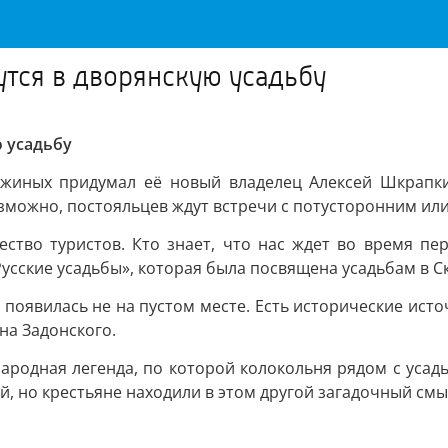
тся в дворянскую усадьбу
 усадьбу
ожиных придумал её новый владелец Алексей Шкрапки
зможно, постояльцев ждут встречи с потусторонним ил
тво туристов. Кто знает, что нас ждет во время пер
усские усадьбы», которая была посвящена усадьбам в С
появилась не на пустом месте. Есть исторические ист
на Задонского.
ародная легенда, по которой колокольня рядом с усад
й, но крестьяне находили в этом другой загадочный см