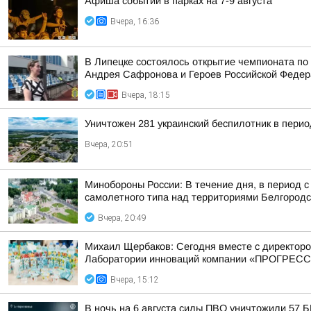
Афиша событий в парках на 7-9 августа
Вчера, 16:36
В Липецке состоялось открытие чемпионата по
Андрея Сафронова и Героев Российской Федера
Вчера, 18:15
Уничтожен 281 украинский беспилотник в перио
Вчера, 20:51
Минобороны России: В течение дня, в период 
самолетного типа над территориями Белгородск
Вчера, 20:49
Михаил Щербаков: Сегодня вместе с директор
Лаборатории инноваций компании «ПРОГРЕСС
Вчера, 15:12
В ночь на 6 августа силы ПВО уничтожили 57 