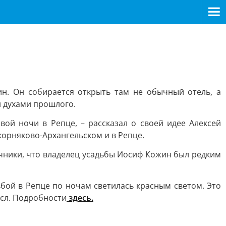
н. Он собирается открыть там не обычный отель, а
и духами прошлого.
вой ночи в Репце, – рассказал о своей идее Алексей
корняково-Архангельском и в Репце.
очники, что владелец усадьбы Иосиф Кожин был редким
ьбой в Репце по ночам светилась красным светом. Это
ысл. Подробности
здесь.