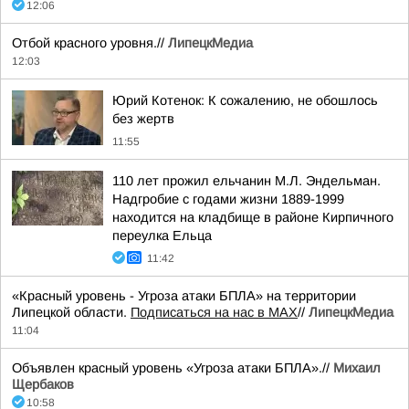
12:06
Отбой красного уровня.//
ЛипецкМедиа
12:03
Юрий Котенок: К сожалению, не обошлось
без жертв
11:55
110 лет прожил ельчанин М.Л. Эндельман.
Надгробие с годами жизни 1889-1999
находится на кладбище в районе Кирпичного
переулка Ельца
11:42
«Красный уровень - Угроза атаки БПЛА» на территории
Липецкой области.
Подписаться на нас в МАХ
//
ЛипецкМедиа
11:04
Объявлен красный уровень «Угроза атаки БПЛА».//
Михаил
Щербаков
10:58