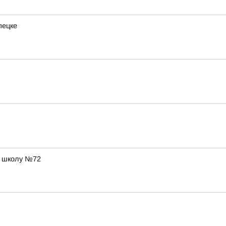
пецке
в школу №72