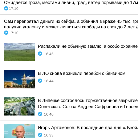
Ожидается гроза, местами ливни, град, ветер порывами до 17м/
17:10
Сам перепрятал деньги из сейфа, а обвинил в краже 45 тыс. гр
получил уголовку и может лишиться свободы на срок до 2 лет./
17:10
Распахали не обычную землю, а особо охраняе
16:45
В ЛО снова возникли перебои с бензином
16:44
В Липецке состоялось торжественное закрытие
Советского Союза Андрея Сафронова и Героев
16:40
Игорь Артамонов: В последние два дня «Лукойл
16:33