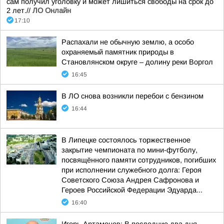
сам получил уголовку и может лишиться свободы на срок до
2 лет.//
ЛО Онлайн
17:10
Распахали не обычную землю, а особо
охраняемый памятник природы в
Становлянском округе – долину реки Воргол
16:45
В ЛО снова возникли перебои с бензином
16:44
В Липецке состоялось торжественное
закрытие чемпионата по мини-футболу,
посвящённого памяти сотрудников, погибших
при исполнении служебного долга: Героя
Советского Союза Андрея Сафронова и
Героев Российской Федерации Эдуарда...
16:40