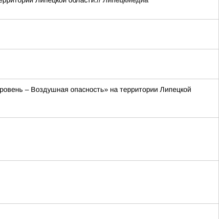
ерритории Липецкой области.//
ЛипецкМедиа
 уровень – Воздушная опасность» на территории Липецкой