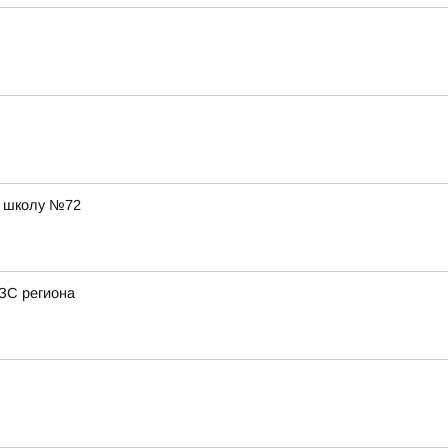
в школу №72
АЗС региона