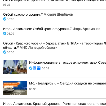
Отбой «Красного уровня-Угроза атаки БПЛА» для Липецкой обл
06:36
Отбой красного уровня.//
Михаил Щербаков
06:18
Игорь Артамонов: Отбой красного уровня//
Игорь Артамонов
06:09
Отбой «Красного уровня – Угроза атаки БПЛА» на территории Л
области.//
МЧС Липецкой области
06:06
Информирование в трудовых коллективах Сре
06:03
М-1 «Беларусь». – Сегодня осадков не ожидае
05:30
Игорь Артамонов: Красный уровень. Ракетная опасность по все