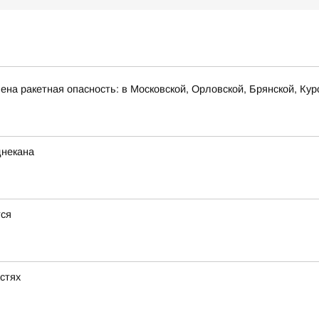
на ракетная опасность: в Московской, Орловской, Брянской, Кур
днекана
тся
астях