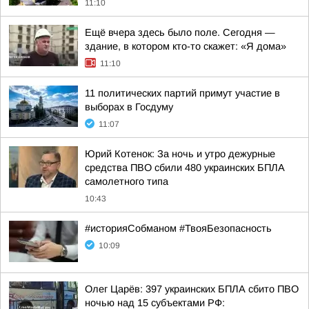
11:10
Ещё вчера здесь было поле. Сегодня —
здание, в котором кто-то скажет: «Я дома»
11:10
11 политических партий примут участие в
выборах в Госдуму
11:07
Юрий Котенок: За ночь и утро дежурные
средства ПВО сбили 480 украинских БПЛА
самолетного типа
10:43
#историяСобманом #ТвояБезопасность
10:09
Олег Царёв: 397 украинских БПЛА сбито ПВО
ночью над 15 субъектами РФ: