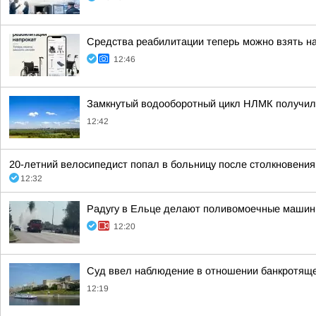
Средства реабилитации теперь можно взять на
12:46
Замкнутый водооборотный цикл НЛМК получил
12:42
20-летний велосипедист попал в больницу после столкновения 
12:32
Радугу в Ельце делают поливомоечные маши
12:20
Суд ввел наблюдение в отношении банкротящ
12:19