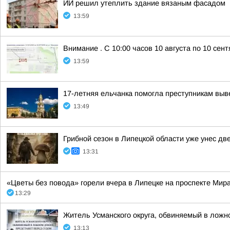
ИИ решил утеплить здание вязаным фасадом
13:59
Внимание . С 10:00 часов 10 августа по 10 се
13:59
17-летняя ельчанка помогла преступникам выв
13:49
Грибной сезон в Липецкой области уже унес дв
13:31
«Цветы без повода» горели вчера в Липецке на проспекте Мира
13:29
Житель Усманского округа, обвиняемый в ложн
13:13