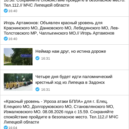
16.36. Сохраняйте спокойствие пройдите в безопасное место.
Тел.112.//
МЧС Липецкой области
16:40
Игорь Артамонов: Объявлен красный уровень для
Краснинского МО, Данковского МО, Лебедянского МО, Лев-
Толстовского МР, Чаплыгинского МО.//
Игорь Артамонов
16:40
Неймар нам друг, но истина дороже
16:31
Четыре дня будет идти паломнический
крестный ход из Липецка в Задонск
16:31
«Красный уровень - Угроза атаки БПЛА» для г. Елец,
Елецкого МО, Долгоруковского МО, Становлянского МО,
Измалковского МО. 08.08.2026 года с 15.59. Сохраняйте
спокойствие пройдите в безопасное место. Тел.112.//
МЧС
Липецкой области
16:04