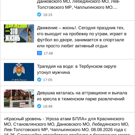
Данковского МО, Лебедянского МО, Лев-
Толстовского МР, Чаплыгинского МО....
18:15
Движение – жизнь!. Сегодня праздник тех,
кто выходит на пробежку по утрам, играет в
футбол во дворе, занимается в спортзале
или просто любит активный отдых
17:48
Трагедия на воде: в Тербунском округе
утонул мужчина
17:05
Девушка каталась на аттракционе и выпала
из кресла в тюменском парке развлечений
16:48
«Красный уровень - Угроза атаки БПЛА» для Краснинского
МО, Становлянского МО, Данковского МО, Лебедянского МО,
Лев-Толстовского МР, Чаплыгинского МО. 08.08.2026 года с