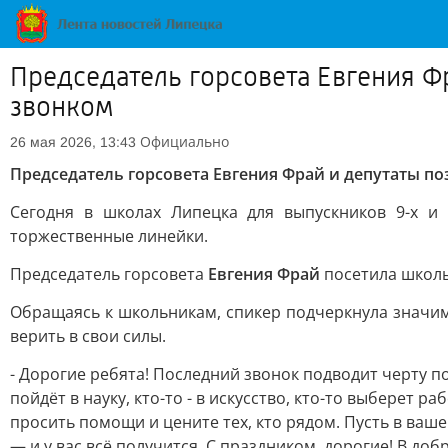
Председатель горсовета Евгения Ф
звонком
Официально
26 мая 2026, 13:43
Председатель горсовета Евгения Фрай и депутаты п
Сегодня в школах Липецка для выпускников 9-х и
торжественные линейки.
Председатель горсовета
Евгения Фрай
посетила школы
Обращаясь к школьникам, спикер подчеркнула значим
верить в свои силы.
- Дорогие ребята! Последний звонок подводит черту п
пойдёт в науку, кто-то - в искусство, кто-то выберет
просить помощи и цените тех, кто рядом. Пусть в ваш
— и у вас всё получится. С праздником, дорогие! В доб