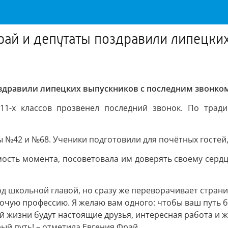
рай и депутаты поздравили липецки
оздравили липецких выпускников с последним звонко
 11-х классов прозвенел последний звонок. По трад
 №42 и №68. Ученики подготовили для почётных гостей,
ость момента, посоветовала им доверять своему сердц
од школьной главой, но сразу же переворачивает страни
 рабочую профессию. Я желаю вам одного: чтобы ваш путь
ей жизни будут настоящие друзья, интересная работа и 
рый путь! – отметила Евгения Фрай.