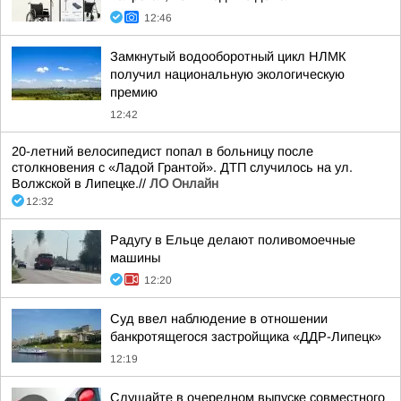
12:46
Замкнутый водооборотный цикл НЛМК
получил национальную экологическую
премию
12:42
20-летний велосипедист попал в больницу после
столкновения с «Ладой Грантой». ДТП случилось на ул.
Волжской в Липецке.//
ЛО Онлайн
12:32
Радугу в Ельце делают поливомоечные
машины
12:20
Суд ввел наблюдение в отношении
банкротящегося застройщика «ДДР-Липецк»
12:19
Слушайте в очередном выпуске совместного