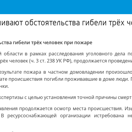
ливают обстоятельства гибели трёх 
ьства гибели трёх человек при пожаре
 области в рамках расследования уголовного дела по
ёх человек (ч. 3 ст. 238 УК РФ), продолжается проведе
результате пожара в частном домовладении произошл
тате происшествия погибли проживавшие в доме люди. 
чки.
кспертизы с целью установления точной причины смерт
авления продолжается осмотр места происшествия. И
. В ресурсоснабжающей организации истребована не