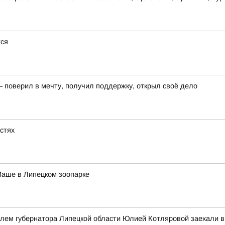
тся
– поверил в мечту, получил поддержку, открыл своё дело
астях
Маше в Липецком зоопарке
елем губернатора Липецкой области Юлией Котляровой заехали 