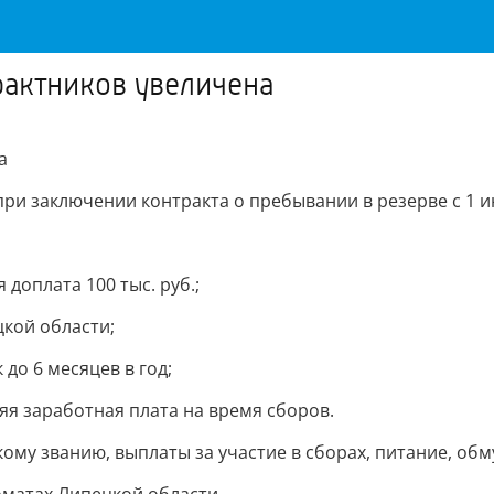
рактников увеличена
а
и заключении контракта о пребывании в резерве с 1 июн
доплата 100 тыс. руб.;
цкой области;
 до 6 месяцев в год;
яя заработная плата на время сборов.
му званию, выплаты за участие в сборах, питание, об