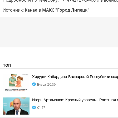
Подробности по телефону: +7 (4742) 27-34-06 и в воен
Источник:
Канал в МАКС "Город Липецк"
ТОП
Хирурги Кабардино-Балкарской Республики сох
Вчера, 20:36
Игорь Артамонов: Красный уровень.. Ракетная 
01:57