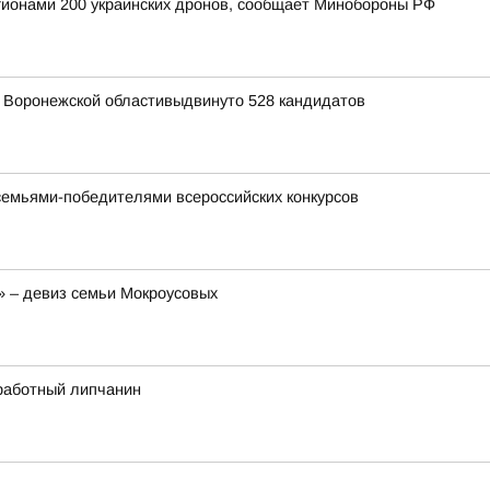
егионами 200 украинских дронов, сообщает Минобороны РФ
я Воронежской областивыдвинуто 528 кандидатов
семьями-победителями всероссийских конкурсов
» – девиз семьи Мокроусовых
зработный липчанин