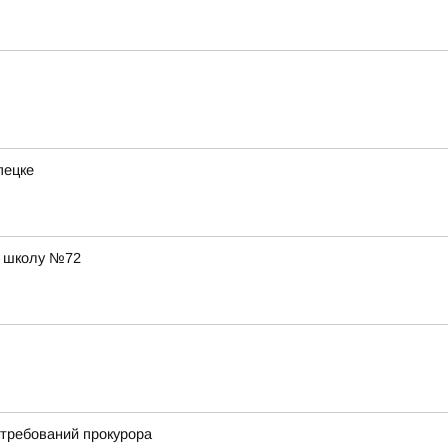
пецке
в школу №72
 требований прокурора