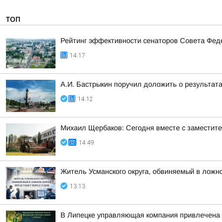
ТОП
Рейтинг эффективности сенаторов Совета Феде
14:17
А.И. Бастрыкин поручил доложить о результат
14:12
Михаил Щербаков: Сегодня вместе с заместит
14:49
Житель Усманского округа, обвиняемый в ложн
13:13
В Липецке управляющая компания привлечена 