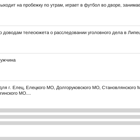
выходит на пробежку по утрам, играет в футбол во дворе, заним
о доводам телесюжета о расследовании уголовного дела в Липец
мужчина
для г. Елец, Елецкого МО, Долгоруковского МО, Становлянского 
инского МО....