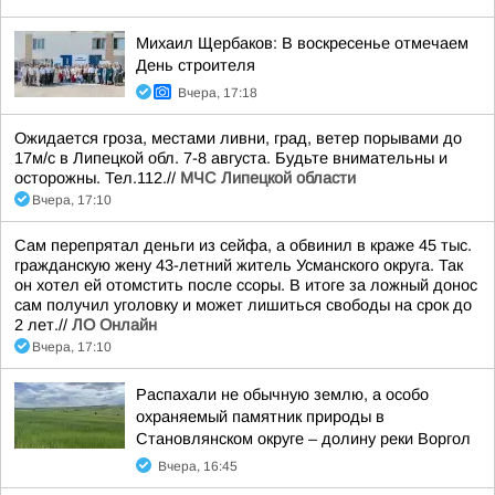
Михаил Щербаков: В воскресенье отмечаем
День строителя
Вчера, 17:18
Ожидается гроза, местами ливни, град, ветер порывами до
17м/с в Липецкой обл. 7-8 августа. Будьте внимательны и
осторожны. Тел.112.//
МЧС Липецкой области
Вчера, 17:10
Сам перепрятал деньги из сейфа, а обвинил в краже 45 тыс.
гражданскую жену 43-летний житель Усманского округа. Так
он хотел ей отомстить после ссоры. В итоге за ложный донос
сам получил уголовку и может лишиться свободы на срок до
2 лет.//
ЛО Онлайн
Вчера, 17:10
Распахали не обычную землю, а особо
охраняемый памятник природы в
Становлянском округе – долину реки Воргол
Вчера, 16:45