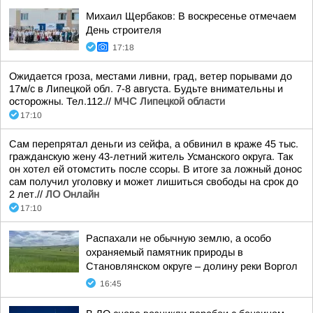
Михаил Щербаков: В воскресенье отмечаем
День строителя
17:18
Ожидается гроза, местами ливни, град, ветер порывами до
17м/с в Липецкой обл. 7-8 августа. Будьте внимательны и
осторожны. Тел.112.//
МЧС Липецкой области
17:10
Сам перепрятал деньги из сейфа, а обвинил в краже 45 тыс.
гражданскую жену 43-летний житель Усманского округа. Так
он хотел ей отомстить после ссоры. В итоге за ложный донос
сам получил уголовку и может лишиться свободы на срок до
2 лет.//
ЛО Онлайн
17:10
Распахали не обычную землю, а особо
охраняемый памятник природы в
Становлянском округе – долину реки Воргол
16:45