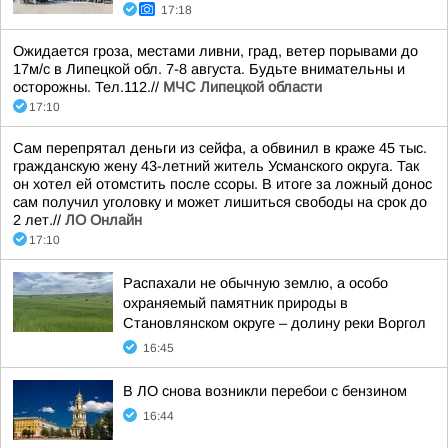
17:18
Ожидается гроза, местами ливни, град, ветер порывами до
17м/с в Липецкой обл. 7-8 августа. Будьте внимательны и
осторожны. Тел.112.//
МЧС Липецкой области
17:10
Сам перепрятал деньги из сейфа, а обвинил в краже 45 тыс.
гражданскую жену 43-летний житель Усманского округа. Так
он хотел ей отомстить после ссоры. В итоге за ложный донос
сам получил уголовку и может лишиться свободы на срок до
2 лет.//
ЛО Онлайн
17:10
Распахали не обычную землю, а особо
охраняемый памятник природы в
Становлянском округе – долину реки Воргол
16:45
В ЛО снова возникли перебои с бензином
16:44