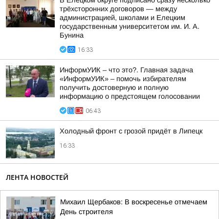
В Елецком округе подписано сразу несколько
трёхсторонних договоров — между
администрацией, школами и Елецким
государственным университетом им. И. А.
Бунина
16:33
ИнформУИК – что это?. Главная задача
«ИнформУИК» – помочь избирателям
получить достоверную и полную
информацию о предстоящем голосовании
06:43
Холодный фронт с грозой придёт в Липецк
16:33
ЛЕНТА НОВОСТЕЙ
Михаил Щербаков: В воскресенье отмечаем
День строителя