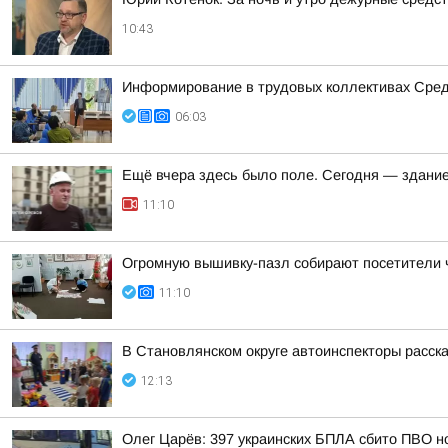
10:43
Информирование в трудовых коллективах Сре
06:03
Ещё вчера здесь было поле. Сегодня — здание,
11:10
Огромную вышивку-пазл собирают посетители 
11:10
В Становлянском округе автоинспекторы расск
12:13
Олег Царёв: 397 украинских БПЛА сбито ПВО н