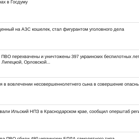
рах в Госдуму
енный на АЗС кошелек, стал фигурантом уголовного дела
ПВО перехвачены и уничтожены 397 украинских беспилотных лет
 Липецкой, Орловской...
ся в вовлечении несовершеннолетнего сына в совершение опасн
ковали Ильский НПЗ в Краснодарском крае, сообщил оперштаб рег
тва ПВО сбили 480 украинских БПЛА самолетного типа