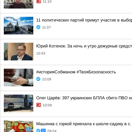
11:10
11 политических партий примут участие в выбо
11:07
Юрий Котенок: За ночь и утро дежурные средс
10:43
#историяСобманом #ТвояБезопасность
10:09
Олег Царёв: 397 украинских БПЛА сбито ПВО н
10:09
Машинка с горкой приехала к школе-садику в с.
09:54