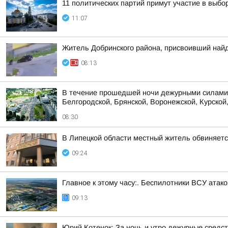
11 политических партий примут участие в выбо
11:07
Житель Добринского района, присвоивший найд
08:13
В течение прошедшей ночи дежурными силами 
Белгородской, Брянской, Воронежской, Курской,
08:30
В Липецкой области местный житель обвиняет
09:24
Главное к этому часу:. Беспилотники ВСУ ата
09:13
Юрий Котенок: За ночь и утро дежурные средс