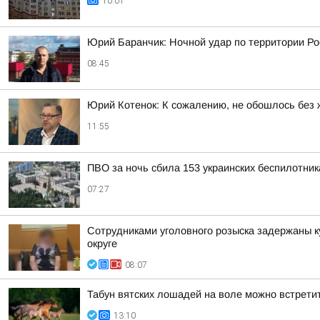
10:01
Юрий Баранчик: Ночной удар по территории Ро
08:45
Юрий Котенок: К сожалению, не обошлось без 
11:55
ПВО за ночь сбила 153 украинских беспилотни
07:27
Сотрудниками уголовного розыска задержаны к
округе
08:07
Табун вятских лошадей на воле можно встретит
13:10