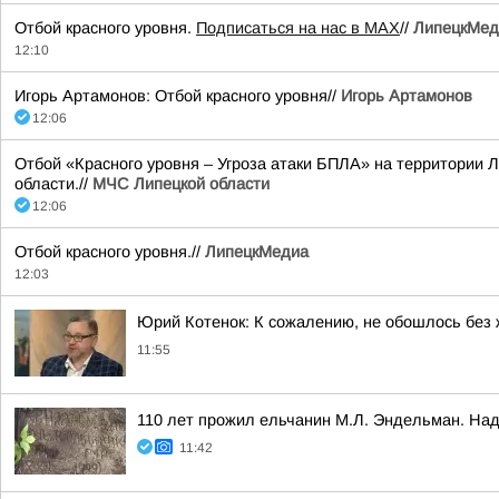
Отбой красного уровня.
Подписаться на нас в МАХ
//
ЛипецкМед
12:10
Игорь Артамонов: Отбой красного уровня//
Игорь Артамонов
12:06
Отбой «Красного уровня – Угроза атаки БПЛА» на территории Л
области.//
МЧС Липецкой области
12:06
Отбой красного уровня.//
ЛипецкМедиа
12:03
Юрий Котенок: К сожалению, не обошлось без
11:55
110 лет прожил ельчанин М.Л. Эндельман. Над
11:42