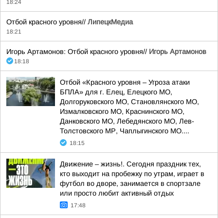
18:24
Отбой красного уровня//
ЛипецкМедиа
18:21
Игорь Артамонов: Отбой красного уровня//
Игорь Артамонов
18:18
Отбой «Красного уровня – Угроза атаки
БПЛА» для г. Елец, Елецкого МО,
Долгоруковского МО, Становлянского МО,
Измалковского МО, Краснинского МО,
Данковского МО, Лебедянского МО, Лев-
Толстовского МР, Чаплыгинского МО....
18:15
Движение – жизнь!. Сегодня праздник тех,
кто выходит на пробежку по утрам, играет в
футбол во дворе, занимается в спортзале
или просто любит активный отдых
17:48