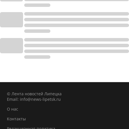
© Лента новостей Липецка
Email:
info@news-lipetsk.ru
О нас
Контакты
Редакционная политика