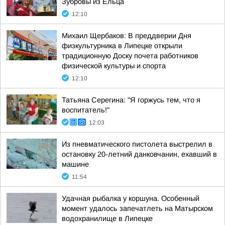
Зубровы из Ельца
12:10
Михаил Щербаков: В преддверии Дня
физкультурника в Липецке открыли
традиционную Доску почета работников
физической культуры и спорта
12:10
Татьяна Серегина: "Я горжусь тем, что я
воспитатель!"
12:03
Из пневматического пистолета выстрелил в
остановку 20-летний данковчанин, ехавший в
машине
11:54
Удачная рыбалка у коршуна. Особенный
момент удалось запечатлеть на Матырском
водохранилище в Липецке