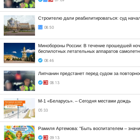
07:09
Строителю дали реабилитироваться: суд начал
08:50
Минобороны России: В течение прошедшей ночи 
беспилотных летательных аппаратов самолетног
08:46
Липчанин предстанет перед судом за повторн
08:13
М-1 «Беларусь». – Сегодня местами дождь
05:33
Рамиля Артемова: "Быть воспитателем – значи
09:13