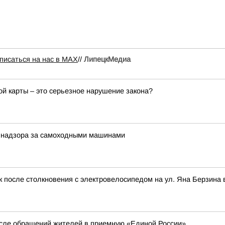
писаться на нас в МАХ
//
ЛипецкМедиа
ой карты – это серьезное нарушение закона?
о надзора за самоходными машинами
к после столкновения с электровелосипедом на ул. Яна Берзина 
сле обращений жителей в приемную «Единой России»