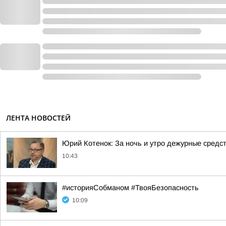
ЛЕНТА НОВОСТЕЙ
Юрий Котенок: За ночь и утро дежурные средс
10:43
#историяСобманом #ТвояБезопасность
10:09