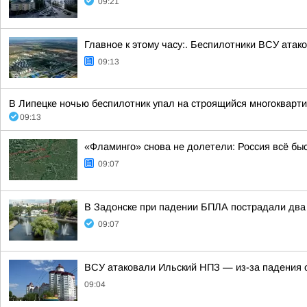
09:21
Главное к этому часу:. Беспилотники ВСУ ата
09:13
В Липецке ночью беспилотник упал на строящийся многокварти
09:13
«Фламинго» снова не долетели: Россия всё бы
09:07
В Задонске при падении БПЛА пострадали два
09:07
ВСУ атаковали Ильский НПЗ — из-за падения 
09:04