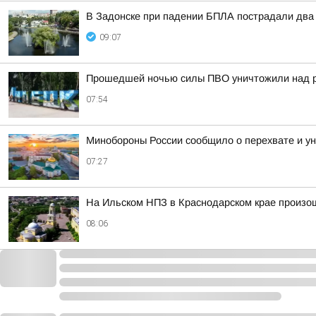
В Задонске при падении БПЛА пострадали два
09:07
Прошедшей ночью силы ПВО уничтожили над р
07:54
Минобороны России сообщило о перехвате и ун
07:27
На Ильском НПЗ в Краснодарском крае произо
08:06