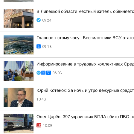
В Липецкой области местный житель обвиняет
09:24
Главное к этому часу:. Беспилотники ВСУ ата
09:13
Информирование в трудовых коллективах Сре
06:03
Юрий Котенок: За ночь и утро дежурные средс
10:43
Олег Царёв: 397 украинских БПЛА сбито ПВО н
10:09