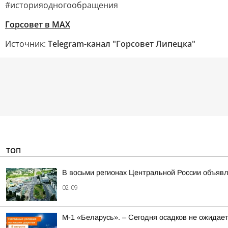
#историяодногообращения
Горсовет в MAX
Источник:
Telegram-канал "Горсовет Липецка"
ТОП
В восьми регионах Центральной России объявле
02:09
М-1 «Беларусь». – Сегодня осадков не ожидае