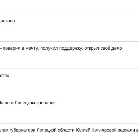
днекана
– поверил в мечту, получил поддержку, открыл своё дело
астях
Маше в Липецком зоопарке
елем губернатора Липецкой области Юлией Котляровой заехали 