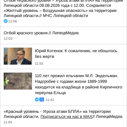
Отбой «Красного уровня – Угроза атаки БПЛА» на территории
Липецкой области 09.08.2026 года с 12.00. Сохраняется
«Желтый уровень – Воздушная опасность» на территории
Липецкой области.//
МЧС Липецкой области
12:06
Отбой красного уровня.//
ЛипецкМедиа
12:03
Юрий Котенок: К сожалению, не обошлось
без жертв
11:55
110 лет прожил ельчанин М.Л. Эндельман.
Надгробие с годами жизни 1889-1999
находится на кладбище в районе Кирпичного
переулка Ельца
11:42
«Красный уровень - Угроза атаки БПЛА» на территории
Липецкой области.
Подписаться на нас в МАХ
//
ЛипецкМедиа
11:04