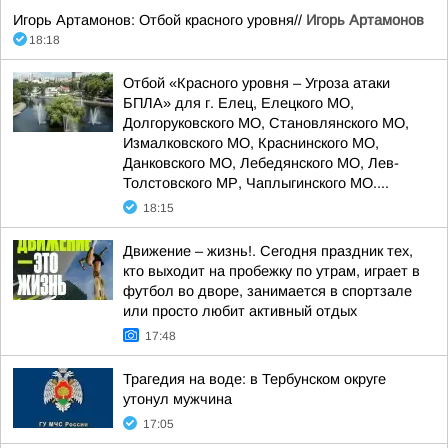
Игорь Артамонов: Отбой красного уровня//
Игорь Артамонов
18:18
Отбой «Красного уровня – Угроза атаки
БПЛА» для г. Елец, Елецкого МО,
Долгоруковского МО, Становлянского МО,
Измалковского МО, Краснинского МО,
Данковского МО, Лебедянского МО, Лев-
Толстовского МР, Чаплыгинского МО....
18:15
Движение – жизнь!. Сегодня праздник тех,
кто выходит на пробежку по утрам, играет в
футбол во дворе, занимается в спортзале
или просто любит активный отдых
17:48
Трагедия на воде: в Тербунском округе
утонул мужчина
17:05