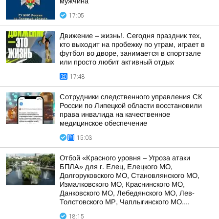
мужчина
17:05
Движение – жизнь!. Сегодня праздник тех,
кто выходит на пробежку по утрам, играет в
футбол во дворе, занимается в спортзале
или просто любит активный отдых
17:48
Сотрудники следственного управления СК
России по Липецкой области восстановили
права инвалида на качественное
медицинское обеспечение
15:03
Отбой «Красного уровня – Угроза атаки
БПЛА» для г. Елец, Елецкого МО,
Долгоруковского МО, Становлянского МО,
Измалковского МО, Краснинского МО,
Данковского МО, Лебедянского МО, Лев-
Толстовского МР, Чаплыгинского МО....
18:15