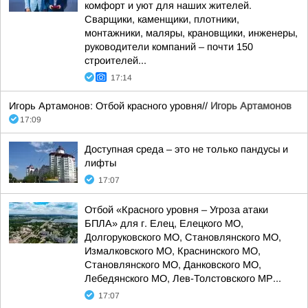
комфорт и уют для наших жителей.
Сварщики, каменщики, плотники,
монтажники, маляры, крановщики, инженеры,
руководители компаний – почти 150
строителей...
17:14
Игорь Артамонов: Отбой красного уровня//
Игорь Артамонов
17:09
Доступная среда – это не только пандусы и
лифты
17:07
Отбой «Красного уровня – Угроза атаки
БПЛА» для г. Елец, Елецкого МО,
Долгоруковского МО, Становлянского МО,
Измалковского МО, Краснинского МО,
Становлянского МО, Данковского МО,
Лебедянского МО, Лев-Толстовского МР...
17:07