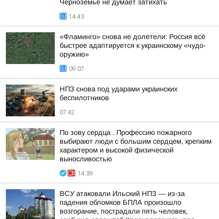
Черноземье не думает затихать
14:43
«Фламинго» снова не долетели: Россия всё
быстрее адаптируется к украинскому «чудо-
оружию»
09:07
НПЗ снова под ударами украинских
беспилотников
07:42
По зову сердца . Профессию пожарного
выбирают люди с большим сердцем, крепким
характером и высокой физической
выносливостью
14:39
ВСУ атаковали Ильский НПЗ — из-за
падения обломков БПЛА произошло
возгорание, пострадали пять человек,