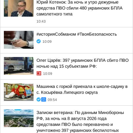
Юрий Котенок: За ночь и утро дежурные
средства ПВО сбили 480 украинских БПЛА
самолетного типа
10:43
#историяСобманом #ТвояБезопасность
10:09
Олег Царёв: 397 украинских БПЛА сбито ПВО
ночью над 15 субъектами РФ:
10:09
Машинка с горкой приехала к школе-садику в
с. Косырёвка Липецкого округа
09:54
Записки ветерана: По данным Минобороны
РФ, за ночь на 8 августа 2026 года
средствами ПВО было перехвачено и
уничтожено 397 украинских беспилотных