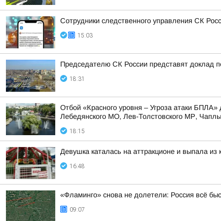
Сотрудники следственного управления СК Росс
15:03
Председателю СК России представят доклад п
18:31
Отбой «Красного уровня – Угроза атаки БПЛА» 
Лебедянского МО, Лев-Толстовского МР, Чаплыг
18:15
Девушка каталась на аттракционе и выпала из
16:48
«Фламинго» снова не долетели: Россия всё бы
09:07