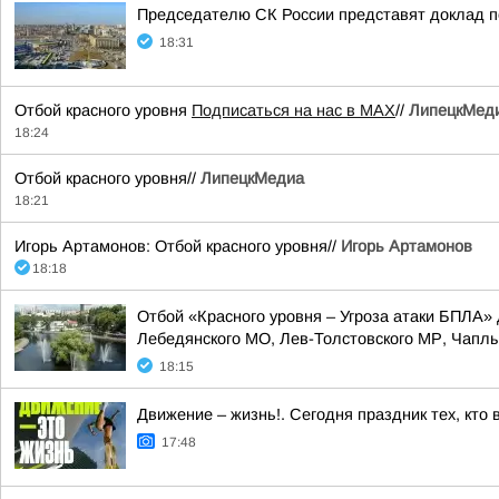
Председателю СК России представят доклад п
18:31
Отбой красного уровня
Подписаться на нас в МАХ
//
ЛипецкМед
18:24
Отбой красного уровня//
ЛипецкМедиа
18:21
Игорь Артамонов: Отбой красного уровня//
Игорь Артамонов
18:18
Отбой «Красного уровня – Угроза атаки БПЛА» 
Лебедянского МО, Лев-Толстовского МР, Чаплыг
18:15
Движение – жизнь!. Сегодня праздник тех, кто
17:48