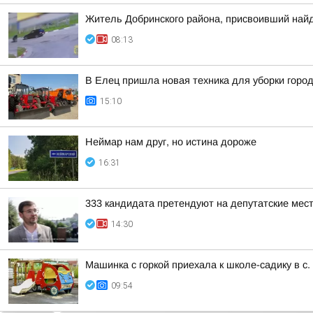
Житель Добринского района, присвоивший найд
08:13
В Елец пришла новая техника для уборки горо
15:10
Неймар нам друг, но истина дороже
16:31
333 кандидата претендуют на депутатские мес
14:30
Машинка с горкой приехала к школе-садику в с.
09:54