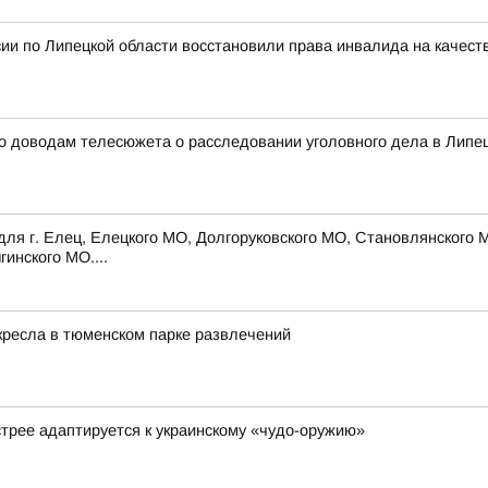
ии по Липецкой области восстановили права инвалида на качес
о доводам телесюжета о расследовании уголовного дела в Липец
для г. Елец, Елецкого МО, Долгоруковского МО, Становлянского 
инского МО....
 кресла в тюменском парке развлечений
стрее адаптируется к украинскому «чудо-оружию»