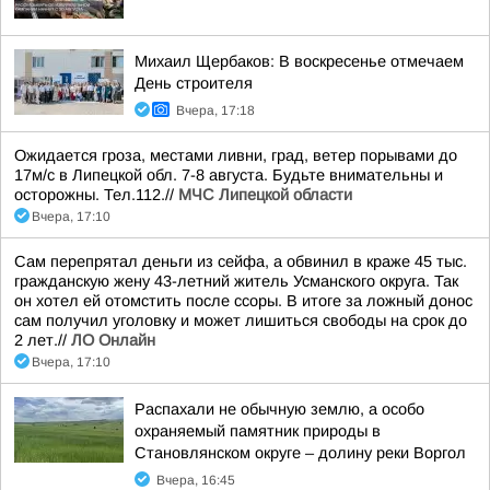
Михаил Щербаков: В воскресенье отмечаем
День строителя
Вчера, 17:18
Ожидается гроза, местами ливни, град, ветер порывами до
17м/с в Липецкой обл. 7-8 августа. Будьте внимательны и
осторожны. Тел.112.//
МЧС Липецкой области
Вчера, 17:10
Сам перепрятал деньги из сейфа, а обвинил в краже 45 тыс.
гражданскую жену 43-летний житель Усманского округа. Так
он хотел ей отомстить после ссоры. В итоге за ложный донос
сам получил уголовку и может лишиться свободы на срок до
2 лет.//
ЛО Онлайн
Вчера, 17:10
Распахали не обычную землю, а особо
охраняемый памятник природы в
Становлянском округе – долину реки Воргол
Вчера, 16:45