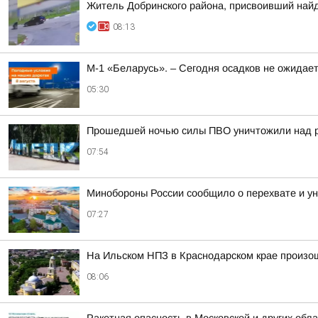
Житель Добринского района, присвоивший найд
08:13
М-1 «Беларусь». – Сегодня осадков не ожидае
05:30
Прошедшей ночью силы ПВО уничтожили над р
07:54
Минобороны России сообщило о перехвате и ун
07:27
На Ильском НПЗ в Краснодарском крае произо
08:06