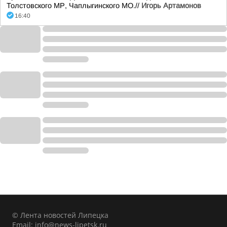
Толстовского МР, Чаплыгинского МО.//
Игорь Артамонов
16:40
© Лента новостей Липецка
Email:
info@news-lipetsk.ru