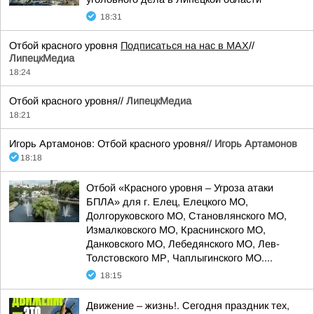
18:31
Отбой красного уровня
Подписаться на нас в МАХ
//
ЛипецкМедиа
18:24
Отбой красного уровня//
ЛипецкМедиа
18:21
Игорь Артамонов: Отбой красного уровня//
Игорь Артамонов
18:18
Отбой «Красного уровня – Угроза атаки
БПЛА» для г. Елец, Елецкого МО,
Долгоруковского МО, Становлянского МО,
Измалковского МО, Краснинского МО,
Данковского МО, Лебедянского МО, Лев-
Толстовского МР, Чаплыгинского МО....
18:15
Движение – жизнь!. Сегодня праздник тех,