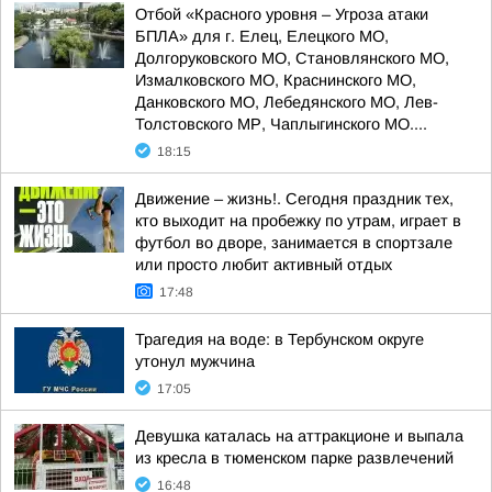
Отбой «Красного уровня – Угроза атаки
БПЛА» для г. Елец, Елецкого МО,
Долгоруковского МО, Становлянского МО,
Измалковского МО, Краснинского МО,
Данковского МО, Лебедянского МО, Лев-
Толстовского МР, Чаплыгинского МО....
18:15
Движение – жизнь!. Сегодня праздник тех,
кто выходит на пробежку по утрам, играет в
футбол во дворе, занимается в спортзале
или просто любит активный отдых
17:48
Трагедия на воде: в Тербунском округе
утонул мужчина
17:05
Девушка каталась на аттракционе и выпала
из кресла в тюменском парке развлечений
16:48