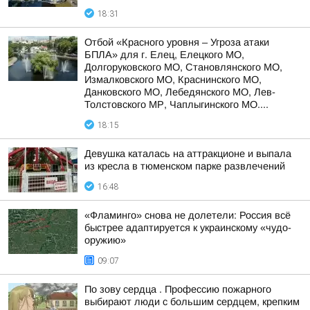
18:31
Отбой «Красного уровня – Угроза атаки
БПЛА» для г. Елец, Елецкого МО,
Долгоруковского МО, Становлянского МО,
Измалковского МО, Краснинского МО,
Данковского МО, Лебедянского МО, Лев-
Толстовского МР, Чаплыгинского МО....
18:15
Девушка каталась на аттракционе и выпала
из кресла в тюменском парке развлечений
16:48
«Фламинго» снова не долетели: Россия всё
быстрее адаптируется к украинскому «чудо-
оружию»
09:07
По зову сердца . Профессию пожарного
выбирают люди с большим сердцем, крепким