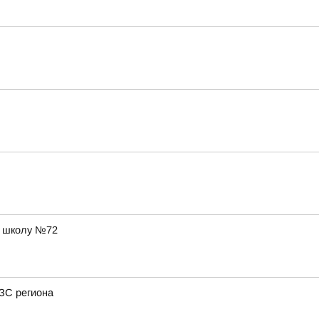
в школу №72
АЗС региона