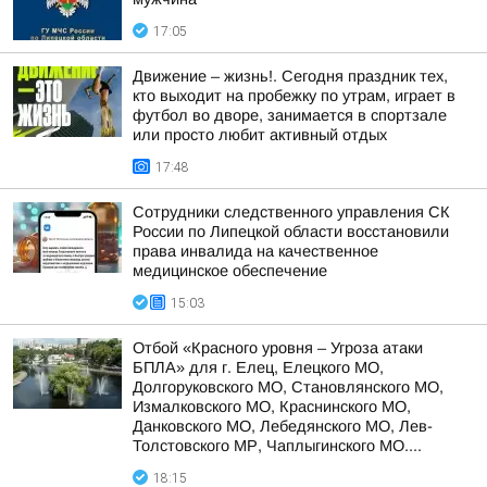
17:05
Движение – жизнь!. Сегодня праздник тех,
кто выходит на пробежку по утрам, играет в
футбол во дворе, занимается в спортзале
или просто любит активный отдых
17:48
Сотрудники следственного управления СК
России по Липецкой области восстановили
права инвалида на качественное
медицинское обеспечение
15:03
Отбой «Красного уровня – Угроза атаки
БПЛА» для г. Елец, Елецкого МО,
Долгоруковского МО, Становлянского МО,
Измалковского МО, Краснинского МО,
Данковского МО, Лебедянского МО, Лев-
Толстовского МР, Чаплыгинского МО....
18:15