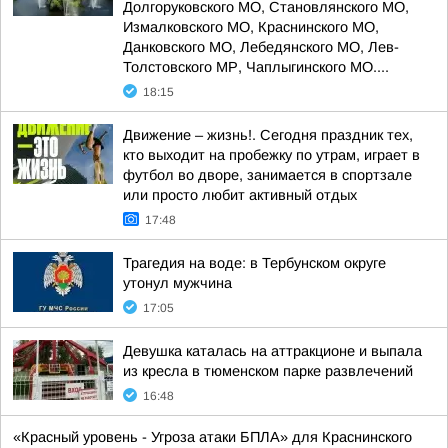
Долгоруковского МО, Становлянского МО,
Измалковского МО, Краснинского МО,
Данковского МО, Лебедянского МО, Лев-
Толстовского МР, Чаплыгинского МО....
18:15
Движение – жизнь!. Сегодня праздник тех,
кто выходит на пробежку по утрам, играет в
футбол во дворе, занимается в спортзале
или просто любит активный отдых
17:48
Трагедия на воде: в Тербунском округе
утонул мужчина
17:05
Девушка каталась на аттракционе и выпала
из кресла в тюменском парке развлечений
16:48
«Красный уровень - Угроза атаки БПЛА» для Краснинского