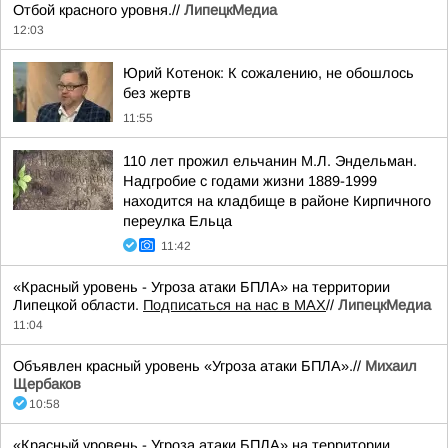
Отбой красного уровня.//
ЛипецкМедиа
12:03
Юрий Котенок: К сожалению, не обошлось
без жертв
11:55
110 лет прожил ельчанин М.Л. Эндельман.
Надгробие с годами жизни 1889-1999
находится на кладбище в районе Кирпичного
переулка Ельца
11:42
«Красный уровень - Угроза атаки БПЛА» на территории
Липецкой области.
Подписаться на нас в МАХ
//
ЛипецкМедиа
11:04
Объявлен красный уровень «Угроза атаки БПЛА».//
Михаил
Щербаков
10:58
«Красный уровень - Угроза атаки БПЛА» на территории