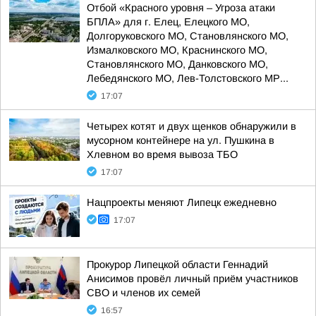
Отбой «Красного уровня – Угроза атаки
БПЛА» для г. Елец, Елецкого МО,
Долгоруковского МО, Становлянского МО,
Измалковского МО, Краснинского МО,
Становлянского МО, Данковского МО,
Лебедянского МО, Лев-Толстовского МР...
17:07
Четырех котят и двух щенков обнаружили в
мусорном контейнере на ул. Пушкина в
Хлевном во время вывоза ТБО
17:07
Нацпроекты меняют Липецк ежедневно
17:07
Прокурор Липецкой области Геннадий
Анисимов провёл личный приём участников
СВО и членов их семей
16:57