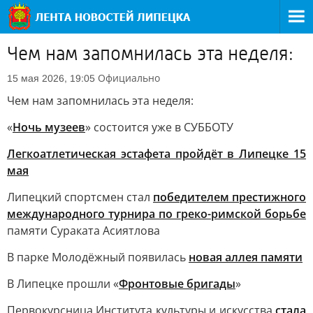
Чем нам запомнилась эта неделя:
Официально
15 мая 2026, 19:05
Чем нам запомнилась эта неделя:
«
Ночь музеев
» состоится уже в СУББОТУ
Легкоатлетическая эстафета пройдёт в Липецке 15
мая
Липецкий спортсмен стал
победителем престижного
международного турнира по греко-римской борьбе
памяти Сураката Асиятлова
В парке Молодёжный появилась
новая аллея памяти
В Липецке прошли «
Фронтовые бригады
»
Первокурсница Института культуры и искусства
стала