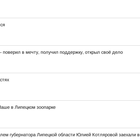
тся
– поверил в мечту, получил поддержку, открыл своё дело
астях
Маше в Липецком зоопарке
елем губернатора Липецкой области Юлией Котляровой заехали 