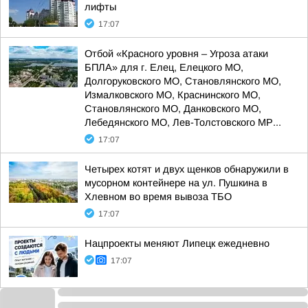
лифты
17:07
Отбой «Красного уровня – Угроза атаки
БПЛА» для г. Елец, Елецкого МО,
Долгоруковского МО, Становлянского МО,
Измалковского МО, Краснинского МО,
Становлянского МО, Данковского МО,
Лебедянского МО, Лев-Толстовского МР...
17:07
Четырех котят и двух щенков обнаружили в
мусорном контейнере на ул. Пушкина в
Хлевном во время вывоза ТБО
17:07
Нацпроекты меняют Липецк ежедневно
17:07