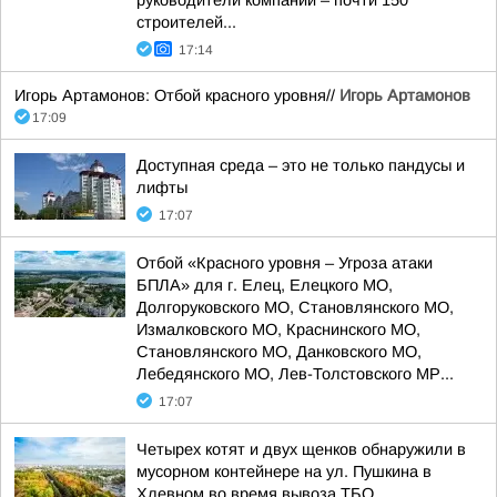
руководители компаний – почти 150
строителей...
17:14
Игорь Артамонов: Отбой красного уровня//
Игорь Артамонов
17:09
Доступная среда – это не только пандусы и
лифты
17:07
Отбой «Красного уровня – Угроза атаки
БПЛА» для г. Елец, Елецкого МО,
Долгоруковского МО, Становлянского МО,
Измалковского МО, Краснинского МО,
Становлянского МО, Данковского МО,
Лебедянского МО, Лев-Толстовского МР...
17:07
Четырех котят и двух щенков обнаружили в
мусорном контейнере на ул. Пушкина в
Хлевном во время вывоза ТБО