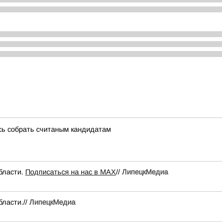
сь собрать считаным кандидатам
бласти.
Подписаться на нас в МАХ
//
ЛипецкМедиа
ласти.//
ЛипецкМедиа