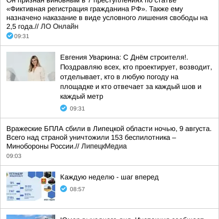
Он признан виновным в 7 преступлениях по статье
«Фиктивная регистрация гражданина РФ». Также ему
назначено наказание в виде условного лишения свободы на
2,5 года.//
ЛО Онлайн
09:31
Евгения Уваркина: С Днём строителя!.
Поздравляю всех, кто проектирует, возводит,
отделывает, кто в любую погоду на
площадке и кто отвечает за каждый шов и
каждый метр
09:31
Вражеские БПЛА сбили в Липецкой области ночью, 9 августа.
Всего над страной уничтожили 153 беспилотника –
Минобороны России.//
ЛипецкМедиа
09:03
Каждую неделю - шаг вперед
08:57