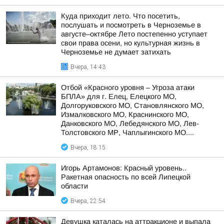
Куда приходит лето. Что посетить,
послушать и посмотреть в Черноземье в
августе–октябре Лето постепенно уступает
свои права осени, но культурная жизнь в
Черноземье не думает затихать
Вчера, 14:43
Отбой «Красного уровня – Угроза атаки
БПЛА» для г. Елец, Елецкого МО,
Долгоруковского МО, Становлянского МО,
Измалковского МО, Краснинского МО,
Данковского МО, Лебедянского МО, Лев-
Толстовского МР, Чаплыгинского МО....
Вчера, 18:15
Игорь Артамонов: Красный уровень..
Ракетная опасность по всей Липецкой
области
Вчера, 22:54
Девушка каталась на аттракционе и выпала