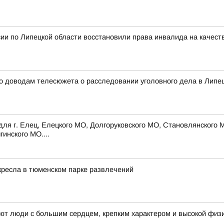
ии по Липецкой области восстановили права инвалида на качес
о доводам телесюжета о расследовании уголовного дела в Липец
для г. Елец, Елецкого МО, Долгоруковского МО, Становлянского 
инского МО....
 кресла в тюменском парке развлечений
ают люди с большим сердцем, крепким характером и высокой физ