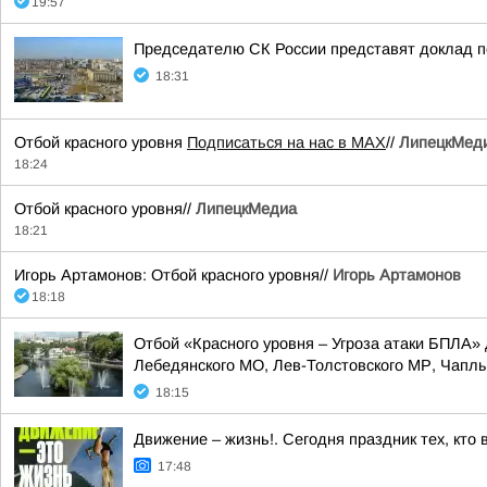
19:57
Председателю СК России представят доклад п
18:31
Отбой красного уровня
Подписаться на нас в МАХ
//
ЛипецкМед
18:24
Отбой красного уровня//
ЛипецкМедиа
18:21
Игорь Артамонов: Отбой красного уровня//
Игорь Артамонов
18:18
Отбой «Красного уровня – Угроза атаки БПЛА» 
Лебедянского МО, Лев-Толстовского МР, Чаплыг
18:15
Движение – жизнь!. Сегодня праздник тех, кто
17:48