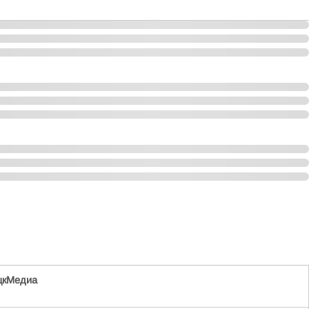
цкМедиа