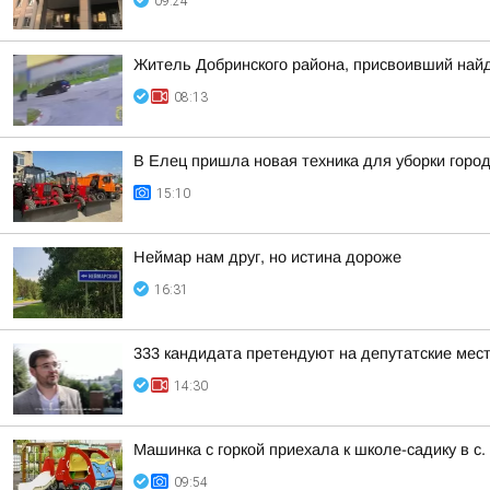
09:24
Житель Добринского района, присвоивший найд
08:13
В Елец пришла новая техника для уборки горо
15:10
Неймар нам друг, но истина дороже
16:31
333 кандидата претендуют на депутатские мес
14:30
Машинка с горкой приехала к школе-садику в с.
09:54