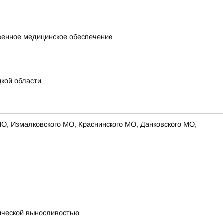
твенное медицинское обеспечение
кой области
МО, Измалковского МО, Краснинского МО, Данковского МО,
ической выносливостью