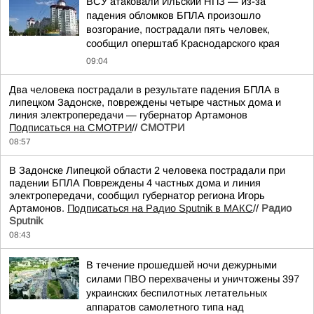
ВСУ атаковали Ильский НПЗ — из-за
падения обломков БПЛА произошло
возгорание, пострадали пять человек,
сообщил оперштаб Краснодарского края
09:04
Два человека пострадали в результате падения БПЛА в
липецком Задонске, повреждены четыре частных дома и
линия электропередачи — губернатор Артамонов
Подписаться на СМОТРИ
//
СМОТРИ
08:57
В Задонске Липецкой области 2 человека пострадали при
падении БПЛА Повреждены 4 частных дома и линия
электропередачи, сообщил губернатор региона Игорь
Артамонов.
Подписаться на Радио Sputnik в МАКС
//
Радио
Sputnik
08:43
В течение прошедшей ночи дежурными
силами ПВО перехвачены и уничтожены 397
украинских беспилотных летательных
аппаратов самолетного типа над