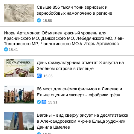
Свыше 856 тысяч тонн зерновых и
зернобобовых намолочено в регионе
15:58
Игорь Артамонов: Объявлен красный уровень для
Краснинского МО, Данковского МО, Лебедянского МО, Лев-
Толстовского МР, Чаплыгинского МО.//
Игорь Артамонов
15:41
День физкультурника отметят 8 августа на
Зелёном острове в Липецке
15:35
66 мест для съёмок фильмов в Липецке и
Ельце оценили эксперты «фабрики грёз»
15:31
Вагоны – вид сверху рисует на десятиэтажке
в Александровском мкр-не Ельца художник
Данила Шмелёв