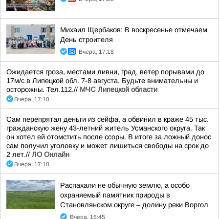
Михаил Щербаков: В воскресенье отмечаем
День строителя
Вчера, 17:18
Ожидается гроза, местами ливни, град, ветер порывами до
17м/с в Липецкой обл. 7-8 августа. Будьте внимательны и
осторожны. Тел.112.//
МЧС Липецкой области
Вчера, 17:10
Сам перепрятал деньги из сейфа, а обвинил в краже 45 тыс.
гражданскую жену 43-летний житель Усманского округа. Так
он хотел ей отомстить после ссоры. В итоге за ложный донос
сам получил уголовку и может лишиться свободы на срок до
2 лет.//
ЛО Онлайн
Вчера, 17:10
Распахали не обычную землю, а особо
охраняемый памятник природы в
Становлянском округе – долину реки Воргол
Вчера, 16:45